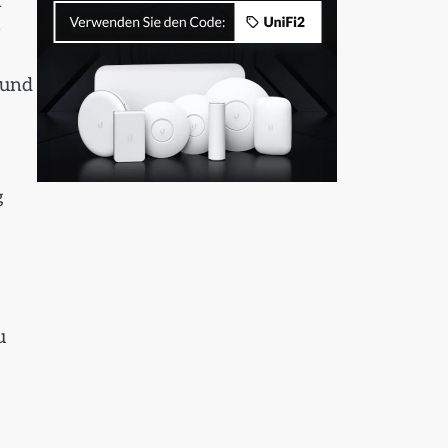
n
e
 und
g
u