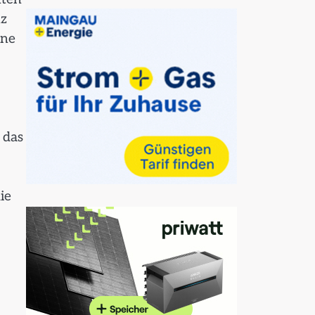
nz
ine
 das
ie