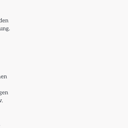
nden
ung.
hen
ngen
w.
s