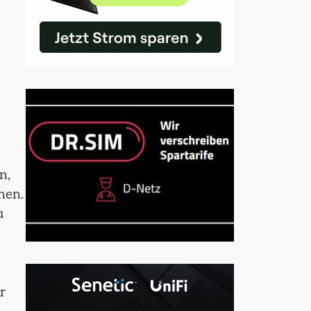
n,
nen.
u
r