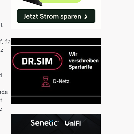
t
, da
nz
d
nde
t
e