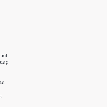
 auf
rung
han
g