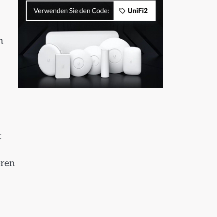
n
t
eren