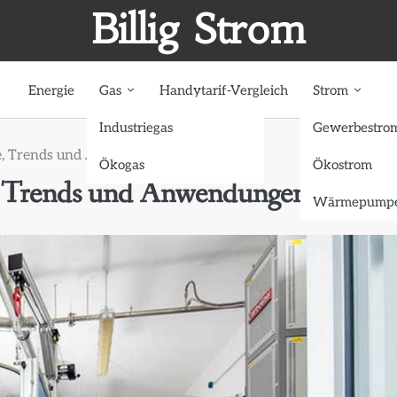
Billig Strom
Energie
Gas
Handytarif-Vergleich
Strom
Industriegas
Gewerbestro
ie, Trends und Anwendungen
Ökogas
Ökostrom
e, Trends und Anwendungen
Wärmepumpe