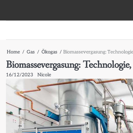
Skip
to
content
Home
Gas
Ökogas
Biomassevergasung: Technolog
Biomassevergasung: Technologi
16/12/2023
Nicole