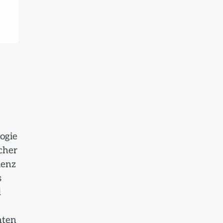
ogie
cher
ienz
s
d
nten