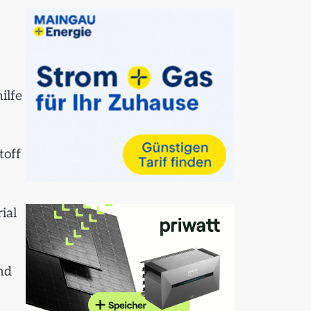
ilfe
toff
ial
nd