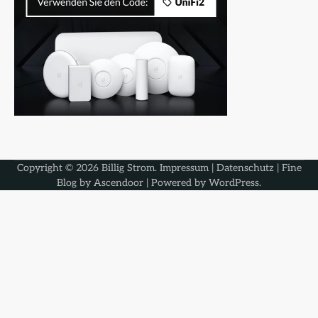
Copyright © 2026
Billig Strom
.
Impressum
|
Datenschutz
| Fine
Blog by
Ascendoor
| Powered by
WordPress
.