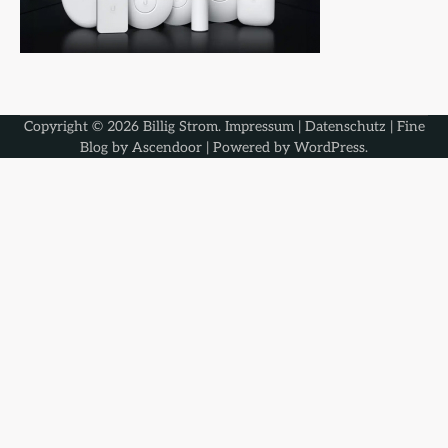
Copyright © 2026
Billig Strom
.
Impressum
|
Datenschutz
| Fine
Blog by
Ascendoor
| Powered by
WordPress
.