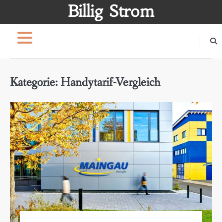
Skip
Billig Strom
to
content
Kategorie:
Handytarif-Vergleich