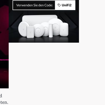
d
eten.