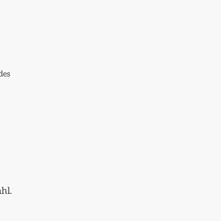
des
hl.