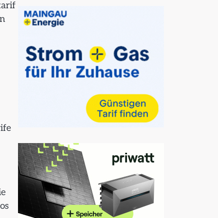
arif
en
ife
ie
os