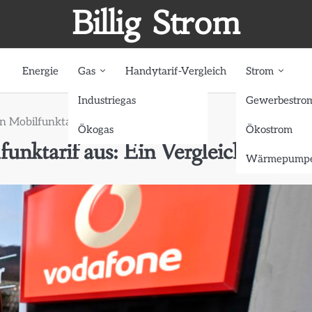
Billig Strom
Energie
Gas
Handytarif-Vergleich
Strom
Industriegas
Gewerbestro
 Mobilfunktarif aus: Ein Vergleich
Ökogas
Ökostrom
unktarif aus: Ein Vergleich
Wärmepumpe