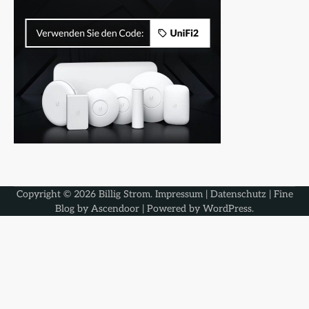
Copyright © 2026
Billig Strom
.
Impressum
|
Datenschutz
| Fine
Blog by
Ascendoor
| Powered by
WordPress
.