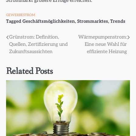
Strommarkt größere Erfolge erreichen.
GEWERBESTROM
Tagged
Geschäftsmöglichkeiten
,
Strommarktes
,
Trends
Beitragsnavigation
Grünstrom: Definition,
Wärmepumpenstrom:
Quellen, Zertifizierung und
Eine neue Wahl für
Zukunftsaussichten
effiziente Heizung
Related Posts