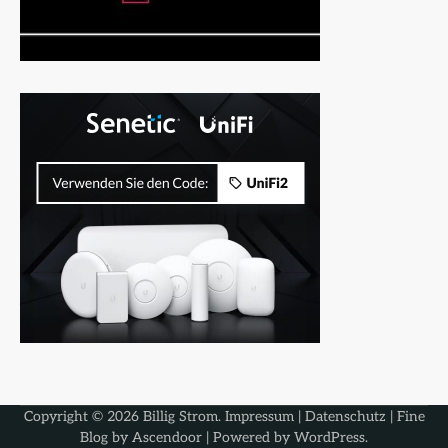
Copyright © 2026
Billig Strom
.
Impressum
|
Datenschutz
| Fine
Blog by
Ascendoor
| Powered by
WordPress
.